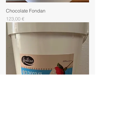
Chocolate Fondan
Precio
123,00 €
Chocolate Blanco
Precio
123,00 €